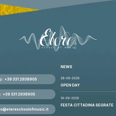
NEWS
28-09-2026
p:
+39 331 2938905
OPEN DAY
:
+39 331 2938905
19-09-2026
FESTA CITTADINA SEGRATE
fo@etereschoolofmusic.it