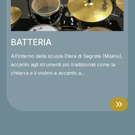
BATTERIA
All’interno della scuola Etere di Segrate (Milano),
accanto agli strumenti più tradizionali come la
chitarra e il violino e accanto a...