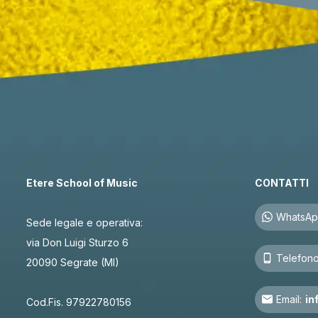
Etere School of Music
CONTATTI
WhatsAp
Sede legale e operativa:
via Don Luigi Sturzo 6
Telefono
20090 Segrate (MI)
Email:
in
Cod.Fis. 97922780156