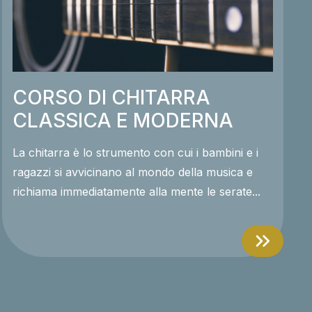
CORSO DI CHITARRA
CLASSICA E MODERNA
La chitarra è lo strumento con cui i bambini e i
ragazzi si avvicinano al mondo della musica e
richiama immediatamente alla mente le serate...